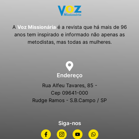
A
Voz Missionária
é a revista que há mais de 96
Voz e Você
anos tem inspirado e informado não apenas as
metodistas, mas todas as mulheres.
LEIA MAIS »
Endereço
Rua Alfeu Tavares, 85 -
Cep 09641-000
Rudge Ramos - S.B.Campo / SP
Siga-nos