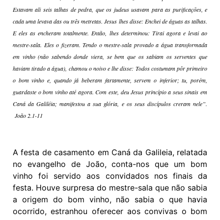
Estavam ali seis talhas de pedra, que os judeus usavam para as purificações, e
cada uma levava das ou três metretas. Jesus lhes disse: Enchei de águas as talhas.
E eles as encheram totalmente. Então, lhes determinou: Tirai agora e levai ao
mestre-sala. Eles o fizeram. Tendo o mestre-sala provado a água transformada
em vinho (não sabendo donde viera, se bem que os sabiam os serventes que
haviam tirado a água), chamou o noivo e lhe disse: Todos costumam pôr primeiro
o bom vinho e, quando já beberam fartamente, servem o inferior; tu, porém,
guardaste o bom vinho até agora. Com este, deu Jesus princípio a seus sinais em
Caná da Galiléia; manifestou a sua glória, e os seus discípulos creram nele”.
João 2.1-11
A festa de casamento em Caná da Galileia, relatada
no evangelho de João, conta-nos que um bom
vinho foi servido aos convidados nos finais da
festa. Houve surpresa do mestre-sala que não sabia
a origem do bom vinho, não sabia o que havia
ocorrido, estranhou oferecer aos convivas o bom